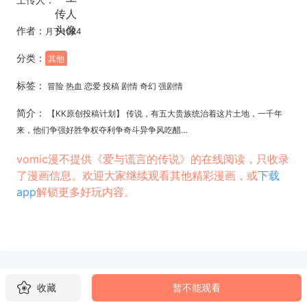
作者：
月下1024
分类：
其他
标签：
冒险 热血 恋爱 投稿 剧情 奇幻 强剧情
简介：
【KK原创投稿计划】 传说，有五大贵族统治着这片土地，一千年
来，他们争强好胜争权夺利争奇斗异争风吃醋…
vomic漫不提供《爱与谎言的传说》的在线阅读，只收录
了漫画信息。欢迎大家继续观看其他精彩漫画，或
下载
app
解锁更多好玩内容。
收藏
暂不能观看