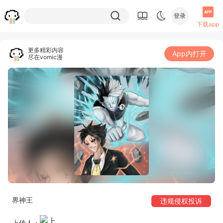
登录
下载app
更多精彩内容
App内打开
尽在vomic漫
界神王
违规侵权投诉
上传人：