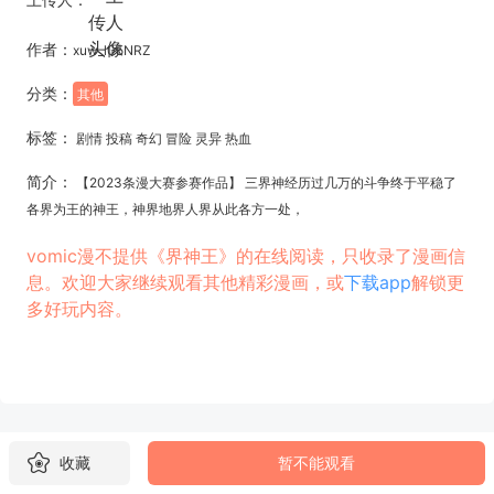
作者：
xuw_l05NRZ
分类：
其他
标签：
剧情 投稿 奇幻 冒险 灵异 热血
简介：
【2023条漫大赛参赛作品】 三界神经历过几万的斗争终于平稳了
各界为王的神王，神界地界人界从此各方一处，
vomic漫不提供《界神王》的在线阅读，只收录了漫画信
息。欢迎大家继续观看其他精彩漫画，或
下载app
解锁更
多好玩内容。
收藏
暂不能观看