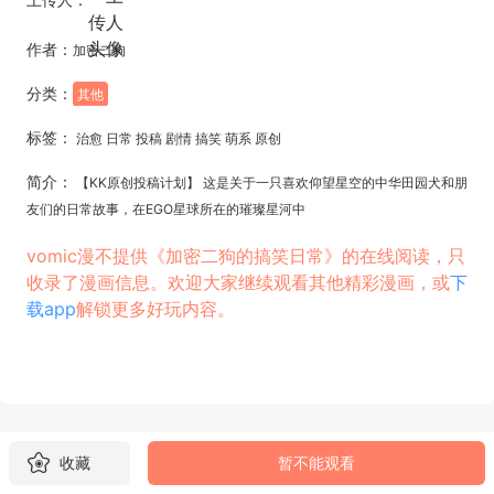
作者：
加密二狗
分类：
其他
标签：
治愈 日常 投稿 剧情 搞笑 萌系 原创
简介：
【KK原创投稿计划】 这是关于一只喜欢仰望星空的中华田园犬和朋
友们的日常故事，在EGO星球所在的璀璨星河中
vomic漫不提供《加密二狗的搞笑日常》的在线阅读，只
收录了漫画信息。欢迎大家继续观看其他精彩漫画，或
下
载app
解锁更多好玩内容。
收藏
暂不能观看