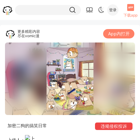
登录
下载app
更多精彩内容
App内打开
尽在vomic漫
加密二狗的搞笑日常
违规侵权投诉
上传人：