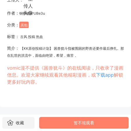
作者：
铜锣烧_PUBe3u
分类：
其他
标签：
古风 投稿 热血
简介：
【KK原创投稿计划】 困兽犹斗指被围困的野兽还要作最后挣扎。那
在乱世的洪流中，面临由绝望，希望，痛苦，
vomic漫不提供《困兽犹斗》的在线阅读，只收录了漫画
信息。欢迎大家继续观看其他精彩漫画，或
下载app
解锁
更多好玩内容。
收藏
暂不能观看