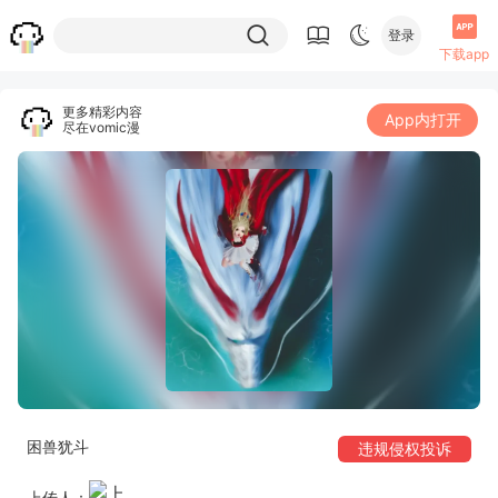
登录
下载app
更多精彩内容
App内打开
尽在vomic漫
困兽犹斗
违规侵权投诉
上传人：