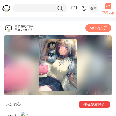
登录
下载app
更多精彩内容
App内打开
尽在vomic漫
未知的心
违规侵权投诉
上传人：