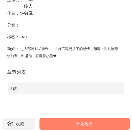
作者：
びーれん
分类：
标签：
ゆり
简介：
进入部屋时却看到……？好不容易放下的感情，却再一次被唤醒！
侑前辈，谢谢你一直看着小霞♥
章节列表
1话
收藏
开始观看