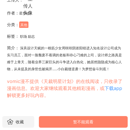
作者：
星空社
分类：
其他
标签：
职场 励志
简介：
深具设计天赋的一根筋少女周咲咲阴差阳错进入知名设计公司成为
实习员工，面对一脸颓废不着调的老板和存心刁难的上司，设计师之路真是
难于上青天，随着业界三家巨头的斗争进入白热化，她居然隐隐成为核心人
物，从未提及的身世也被揭开......小白裁缝逆袭！为梦想奋斗到底！
vomic漫不提供《天裁明星计划》的在线阅读，只收录了
漫画信息。欢迎大家继续观看其他精彩漫画，或
下载app
解锁更多好玩内容。
收藏
暂不能观看