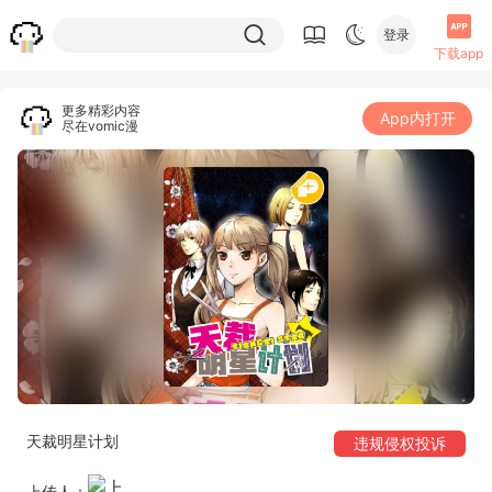
登录
下载app
更多精彩内容
App内打开
尽在vomic漫
天裁明星计划
违规侵权投诉
上传人：