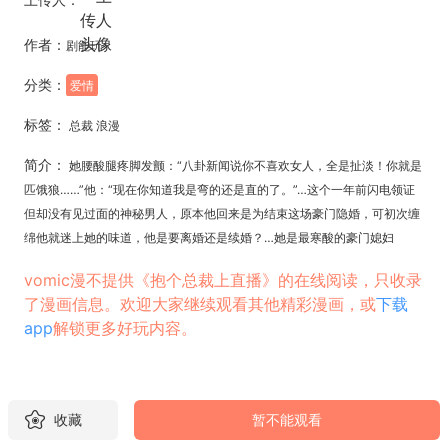
作者：
剧能玩
分类：
爱情
标签：
总裁 浪漫
简介：
她腰酸腿疼脚发颤：“八卦新闻说你不喜欢女人，全是扯淡！你就是
匹饿狼……”他：“现在你知道我是弯的还是直的了。”…这个一年前闪电领证
但却没有见过面的神秘男人，原本他回来是为结束这场豪门隐婚，可初次缠
绵他就迷上她的味道，他是要离婚还是续婚？…她是最寒酸的豪门媳妇
vomic漫不提供《抱个总裁上直播》的在线阅读，只收录
了漫画信息。欢迎大家继续观看其他精彩漫画，或
下载
app
解锁更多好玩内容。
收藏
暂不能观看