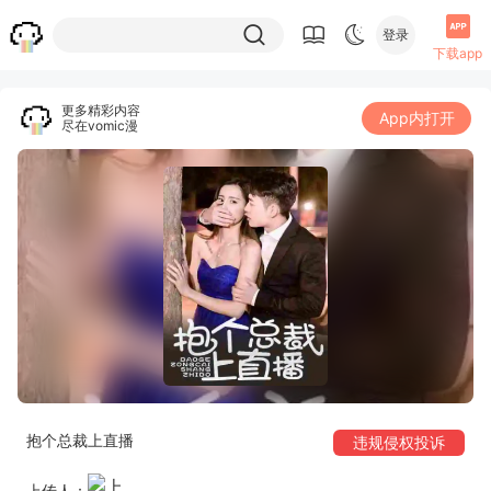
登录
下载app
更多精彩内容
App内打开
尽在vomic漫
抱个总裁上直播
违规侵权投诉
上传人：