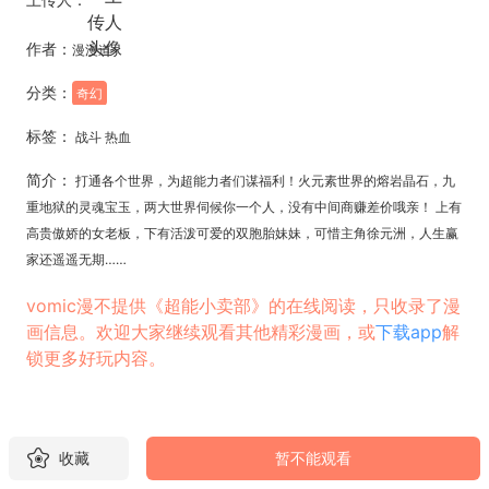
作者：
漫漫道
分类：
奇幻
标签：
战斗 热血
简介：
打通各个世界，为超能力者们谋福利！火元素世界的熔岩晶石，九
重地狱的灵魂宝玉，两大世界伺候你一个人，没有中间商赚差价哦亲！ 上有
高贵傲娇的女老板，下有活泼可爱的双胞胎妹妹，可惜主角徐元洲，人生赢
家还遥遥无期……
vomic漫不提供《超能小卖部》的在线阅读，只收录了漫
画信息。欢迎大家继续观看其他精彩漫画，或
下载app
解
锁更多好玩内容。
收藏
暂不能观看