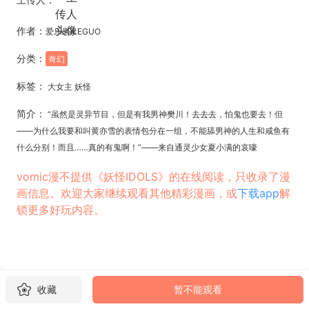
作者：
爱乐果iLEGUO
分类：
奇幻
标签：
大女主 妖怪
简介：
“虽然是灵异节目，但是有我男神樊川！去去去，怕鬼也要去！但
——为什么我要和叫黄亦雪的表情包分在一组，不能舔男神的人生和咸鱼有
什么分别！而且……真的有鬼啊！”——来自通灵少女夏小满的哀嚎
vomic漫不提供《妖怪IDOLS》的在线阅读，只收录了漫
画信息。欢迎大家继续观看其他精彩漫画，或
下载app
解
锁更多好玩内容。
收藏
暂不能观看