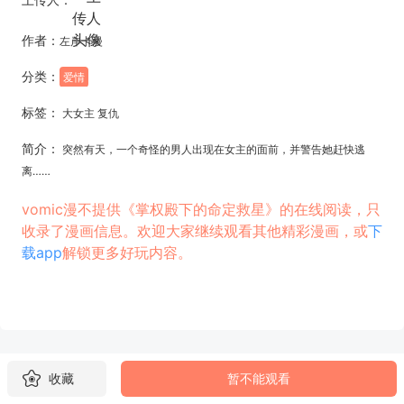
作者：
左岸卡漫
分类：
爱情
标签：
大女主 复仇
简介：
突然有天，一个奇怪的男人出现在女主的面前，并警告她赶快逃
离……
vomic漫不提供《掌权殿下的命定救星》的在线阅读，只
收录了漫画信息。欢迎大家继续观看其他精彩漫画，或
下
载app
解锁更多好玩内容。
收藏
暂不能观看