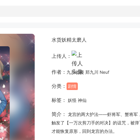
水货妖精太磨人
上传人：
作者：
九川动漫 郑九川 Neuf
分类：
剧情
标签：
妖怪 神仙
简介：
龙宫的两大护法——虾将军、蟹将军
触发了【一万次剪刀手的对决】的诅咒，被弹
才能恢复原形，回到龙宫的办法。