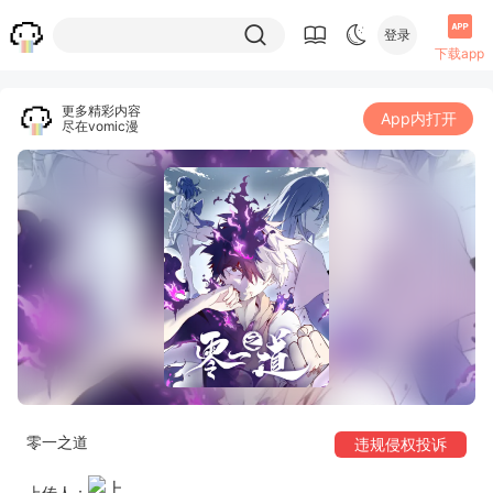
登录
下载app
更多精彩内容
App内打开
尽在vomic漫
零一之道
违规侵权投诉
上传人：