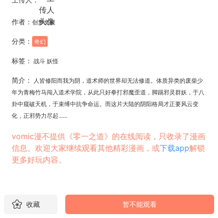
作者：
创梦文娱
分类：
奇幻
标签：
战斗 妖怪
简介：
人皆修阳而我为阴，道术师的世界却无法修道。体质异类的废柴少
年为青梅竹马闯入道术学院，从此只好拳打邪魔歪道，脚踢邪灵群妖，于八
卦中窥破天机，于束缚中抗争命运。而这片大陆的阴阳格局才正要风云变
化，正邪势力尽起......
vomic漫不提供《零一之道》的在线阅读，只收录了漫画
信息。欢迎大家继续观看其他精彩漫画，或
下载app
解锁
更多好玩内容。
收藏
暂不能观看