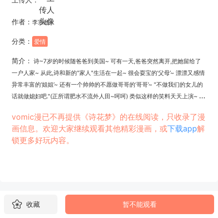
作者：
李宗殷
分类：
爱情
简介：
诗~7岁的时候随爸爸到美国~ 可有一天,爸爸突然离开,把她留给了
一户人家~ 从此,诗和新的"家人"生活在一起~ 很会耍宝的’父母’~ 漂漂又感情
异常丰富的’姐姐’~ 还有一个帅帅的不愿做哥哥的’哥哥’~ "不做我们的女儿的
话就做媳妇吧."(正所谓肥水不流外人田~呵呵) 类似这样的笑料天天上演~ 有
关于3个双胞胎姐妹和她们的男朋友之间的很温馨的家庭故事哦~
vomic漫已不再提供《诗花梦》的在线阅读，只收录了漫
画信息。欢迎大家继续观看其他精彩漫画，或
下载app
解
锁更多好玩内容。
收藏
暂不能观看