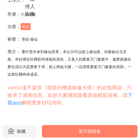
作者：
六花漫创
分类：
奇幻
标签：
系统 修仙
简介：
萧叶意外来到修仙世界，本以为可以踏上修仙路，却被验出无灵
根，幸好绑定吐槽获得体能的系统，又卷入到萧家灭门惨案中，被萧家嫡女
萧欣误以为是萧家子弟，抱上师姐大腿，一边调查萧家灭门惨案的原因，一
边靠吐槽肉体成圣。
vomic漫不提供《我靠吐槽成体修大佬》的在线阅读，只
收录了漫画信息。欢迎大家继续观看其他精彩漫画，或
下
载app
解锁更多好玩内容。
收藏
暂不能观看