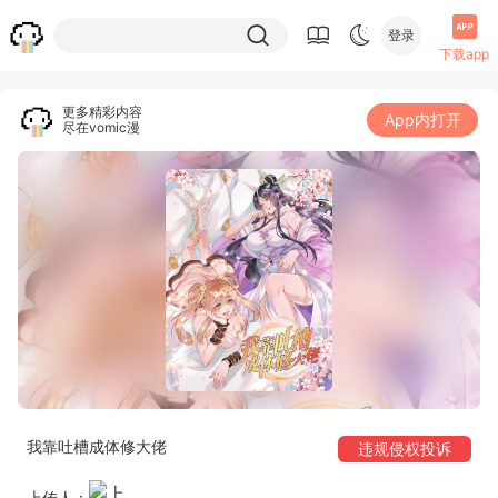
登录
下载app
更多精彩内容
App内打开
尽在vomic漫
我靠吐槽成体修大佬
违规侵权投诉
上传人：