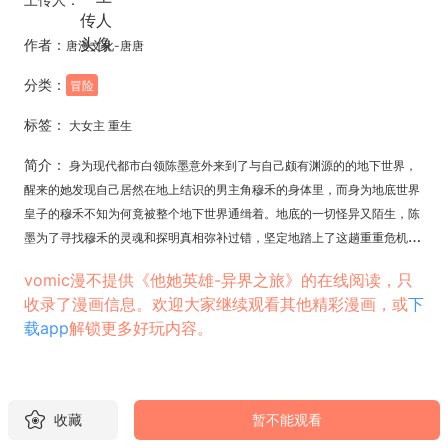
作者：
唐漫文化-唐唐
分类：
冒险
标签：
大女主 重生
简介：
身为现代都市白领陈墨意外来到了与自己颇有渊源的的地下世界，
醒来的她发现自己居然在地上结识的男主角穆禾的身体里，而身为地底世界
皇子的穆禾不知为何竟被整个地下世界通缉着。地底的一切怪异又陌生，陈
墨为了寻找穆禾的灵魂和探明真相弥补过错，坚定地踏上了这趟重重危机的
却又精彩纷呈的地底异界之旅。
vomic漫不提供《他她英雄-异界之旅》的在线阅读，只
收录了漫画信息。欢迎大家继续观看其他精彩漫画，或
下
载app
解锁更多好玩内容。
收藏
暂不能观看