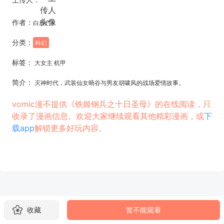
作者：
白辰广
分类：
科幻
标签：
大女主 机甲
简介：
灭神时代，武装仙女旸谷与男友胡啸风的战场爱情故事。
vomic漫不提供《铁姬钢兵之十日圣母》的在线阅读，只
收录了漫画信息。欢迎大家继续观看其他精彩漫画，或
下
载app
解锁更多好玩内容。
收藏
暂不能观看