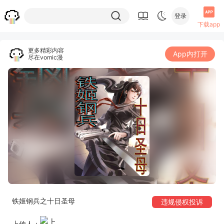
登录
下载app
更多精彩内容
App内打开
尽在vomic漫
铁姬钢兵之十日圣母
违规侵权投诉
上传人：