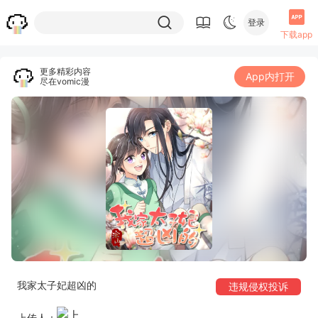
登录
下载app
更多精彩内容
App内打开
尽在vomic漫
我家太子妃超凶的
违规侵权投诉
上传人：