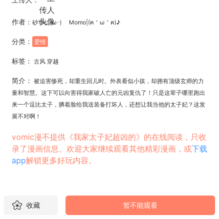
作者：
砂华(｡･ω･) Momo|(ฅ＇ω＇ฅ)♪
分类：
爱情
标签：
古风 穿越
简介：
被迫害惨死，却重生回儿时。外表看似小孩，却拥有顶级玄师的力
量和智慧。这下可以向害得我家破人亡的元凶复仇了！只是这辈子哪里跑出
来一个逗比太子，腆着脸给我送装备打坏人，还想让我当他的太子妃？这发
展不对啊！
vomic漫不提供《我家太子妃超凶的》的在线阅读，只收
录了漫画信息。欢迎大家继续观看其他精彩漫画，或
下载
app
解锁更多好玩内容。
收藏
暂不能观看