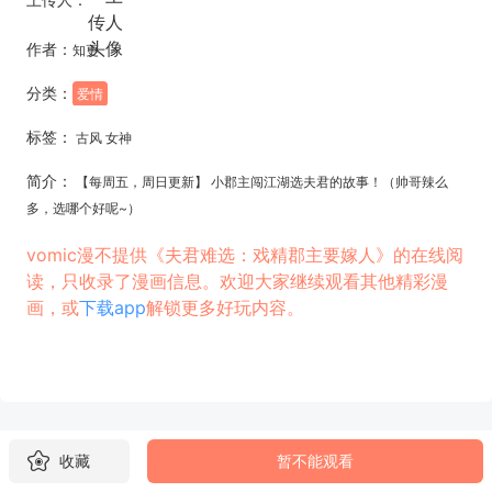
作者：
知更
分类：
爱情
标签：
古风 女神
简介：
【每周五，周日更新】 小郡主闯江湖选夫君的故事！（帅哥辣么
多，选哪个好呢~）
vomic漫不提供《夫君难选：戏精郡主要嫁人》的在线阅
读，只收录了漫画信息。欢迎大家继续观看其他精彩漫
画，或
下载app
解锁更多好玩内容。
收藏
暂不能观看