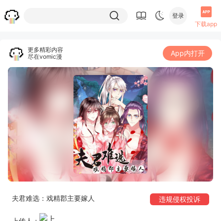
登录
下载app
更多精彩内容
App内打开
尽在vomic漫
夫君难选：戏精郡主要嫁人
违规侵权投诉
上传人：