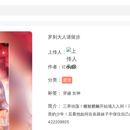
罗刹大人请留步
上传人：
作者：
叮咚酱
分类：
爱情
标签：
穿越 女神
简介：
三界动荡！魑魅魍魉开始涌入人间！
质的少年！且看他如何在各路妹子中保住自己
422209925