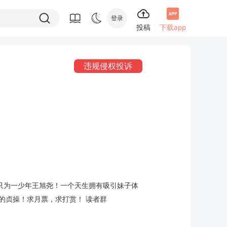
登录
投稿
下载app
违规侵权投诉
只为一少年王旭尧！一个天生拥有吸引妹子体
的贞操！求月票，求打赏！ 读者群