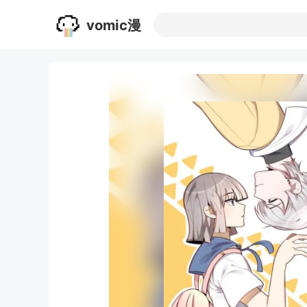
vomic漫