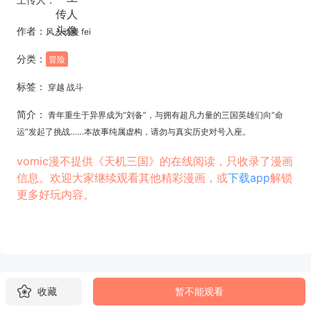
作者：
风人动漫 fei
分类：
冒险
标签：
穿越 战斗
简介：
青年重生于异界成为“刘备”，与拥有超凡力量的三国英雄们向“命
运”发起了挑战……本故事纯属虚构，请勿与真实历史对号入座。
vomic漫不提供《天机三国》的在线阅读，只收录了漫画
信息。欢迎大家继续观看其他精彩漫画，或
下载app
解锁
更多好玩内容。
收藏
暂不能观看