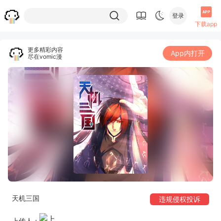
登录
下载app
更多精彩内容
App内打开
尽在vomic漫
天机三国
违规侵权投诉
上传人：