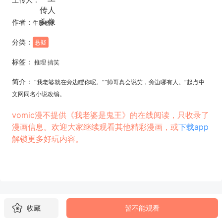
作者：
牛腩粉
分类：
悬疑
标签：
推理 搞笑
简介：
“我老婆就在旁边瞪你呢。”“帅哥真会说笑，旁边哪有人。”起点中
文网同名小说改编。
vomic漫不提供《我老婆是鬼王》的在线阅读，只收录了
漫画信息。欢迎大家继续观看其他精彩漫画，或
下载app
解锁更多好玩内容。
收藏
暂不能观看