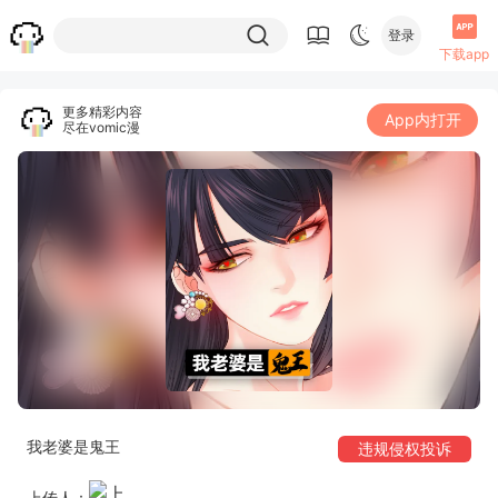
登录
下载app
更多精彩内容
App内打开
尽在vomic漫
我老婆是鬼王
违规侵权投诉
上传人：