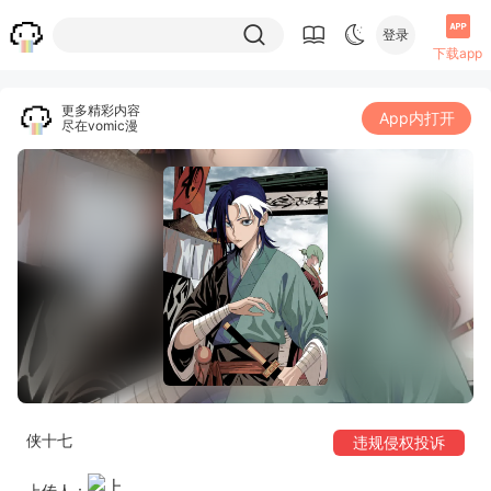
登录
下载app
更多精彩内容
App内打开
尽在vomic漫
侠十七
违规侵权投诉
上传人：