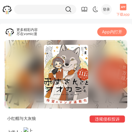
登录
下载app
更多精彩内容
App内打开
尽在vomic漫
小红帽与大灰狼
违规侵权投诉
上传人：