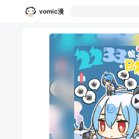
vomic漫