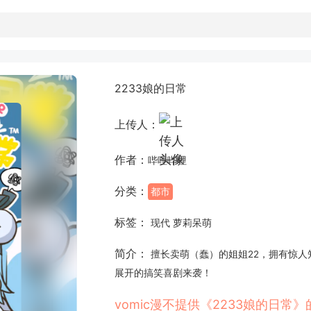
2233娘的日常
上传人：
作者：
哔哩哔哩
分类：
都市
标签：
现代 萝莉呆萌
简介：
擅长卖萌（蠢）的姐姐22，拥有惊人
展开的搞笑喜剧来袭！
vomic漫不提供《2233娘的日