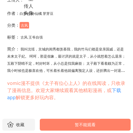
作者：
白梦社 孙仙橘 芽芽豆
分类：
古风
标签：
古风 王爷自强
简介：
我叫沈瑶，京城的闺秀都羡慕我，我的竹马们都是皇亲国戚，还是
未来太子妃。 呵呵，那是假象，最讨厌的就是太子，从小就想着怎么退亲；
五殿下阴晴不定，时好时坏，从小总是找我麻烦； 太子殿下看着颇为正常，
我小时候也是极喜欢他，可长着长着他就偏离预定人设，还折腾出一封退婚
书！ 皇宫套路深，退婚就退婚！ 标签：原创、架空、古风、团宠、青梅竹
vomic漫不提供《太子有位心上人》的在线阅读，只收录
马
了漫画信息。欢迎大家继续观看其他精彩漫画，或
下载
app
解锁更多好玩内容。
收藏
暂不能观看