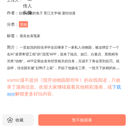
作者：
拉棉花糖的兔子 晋江文学城 漫铠动漫
分类：
其他
标签：
善良欢喜冤家
简介：
一贫如洗的段佳泽毕业后继承了一家私人动物园，被迫绑定了一个
名叫“凌霄希望工程”的“流氓”APP，迎来了陆压、妲己、白素贞、黑熊精等
另类“动物”。APP定期会发布经营相关的任务，完成不了将会受到惩罚。就
这样，佳佳园长被“赶鸭子上架”，开始了他扬名三界、一统天下妖精的欢乐
之旅。
vomic漫不提供《我开动物园那些年》的在线阅读，只收
录了漫画信息。欢迎大家继续观看其他精彩漫画，或
下载
app
解锁更多好玩内容。
收藏
暂不能观看