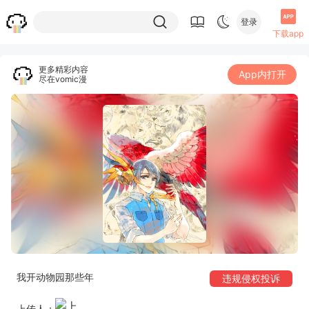
登录
下载app
更多精彩内容
App内打开
尽在vomic漫
我开动物园那些年
违规侵权投诉
上传人：