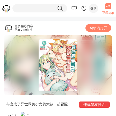
登录
下载app
更多精彩内容
App内打开
尽在vomic漫
与变成了异世界美少女的大叔一起冒险
违规侵权投诉
上传人：