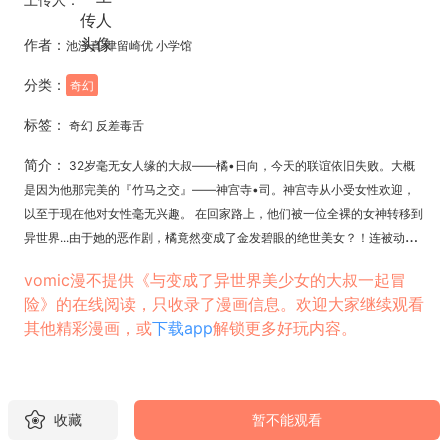
作者：
池泽真 津留崎优 小学馆
分类：
奇幻
标签：
奇幻 反差毒舌
简介：
32岁毫无女人缘的大叔——橘•日向，今天的联谊依旧失败。大概
是因为他那完美的『竹马之交』——神宫寺•司。神宫寺从小受女性欢迎，
以至于现在他对女性毫无兴趣。 在回家路上，他们被一位全裸的女神转移到
异世界...由于她的恶作剧，橘竟然变成了金发碧眼的绝世美女？！连被动技
能都是『绝世美貌』...而神宫寺居然觉得这样的橘超『可爱』、还感到十分
vomic漫不提供《与变成了异世界美少女的大叔一起冒
『心动』...？！女神说：只有消灭魔王，才能恢复原状哦~ ...OH NO
险》的在线阅读，只收录了漫画信息。欢迎大家继续观看
——！！！ 因此——『为了能把橘变回男人』、『为了能把自己变回男
其他精彩漫画，或
下载app
解锁更多好玩内容。
人』！二人踏上了打倒魔王的爆笑旅途......
收藏
暂不能观看