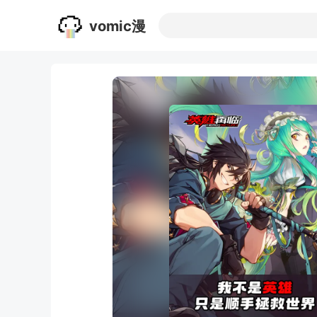
vomic漫