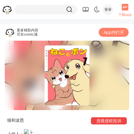
登录
下载app
更多精彩内容
App内打开
尽在vomic漫
猫和波恩
违规侵权投诉
上传人：