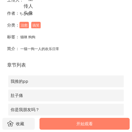
作者：
ちとせ
分类：
治愈
搞笑
标签：
猫咪 狗狗
简介：
一猫一狗一人的欢乐日常
章节列表
我推的pp
肚子痛
你是我朋友吗？
收藏
开始观看