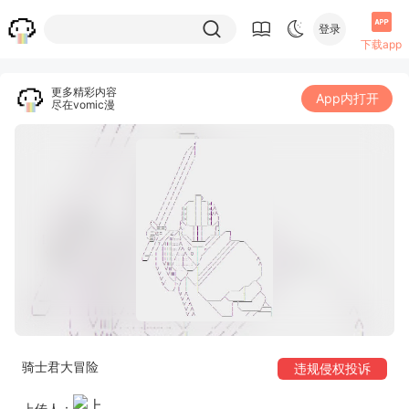
登录
下载app
更多精彩内容
App内打开
尽在vomic漫
骑士君大冒险
违规侵权投诉
上传人：